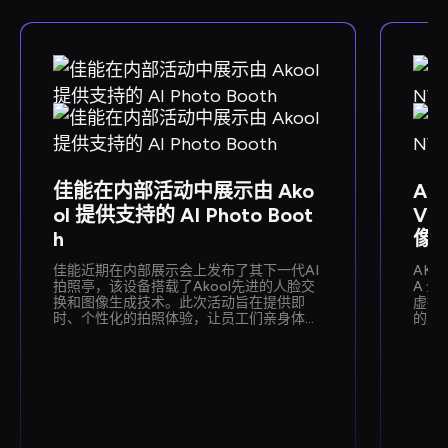
佳能在内部活动中展示由 Ako
Ako
ol 提供支持的 AI Photo Boot
VI
h
像
佳能近期在内部展示会上发布了其下一代AI
AKOO
拍照亭，该设备搭载了Akool先进的人脸交
A 全
换和图像生成技术。此次活动旨在提供即
虚拟形
时、个性化的拍照体验，让员工们亲身体验
的虚拟
佳能即将推出的AI功能。
础架
变企
式。