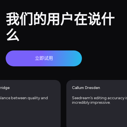
我们的用户在说什
么
立即试用
rridge
Callum Dresden
lance between quality and 
Seedream’s editing accuracy is
incredibly impressive.