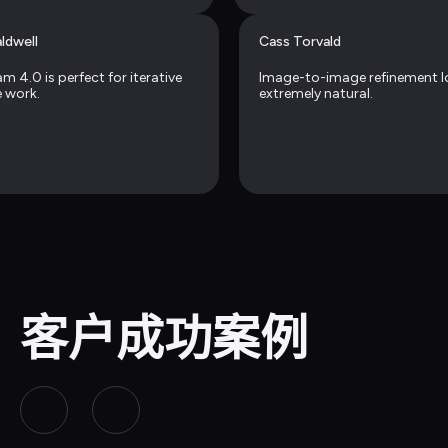
ldwell
Cass Torvald
 4.0 is perfect for iterative 
Image-to-image refinement l
e work.
extremely natural.
客户成功案例