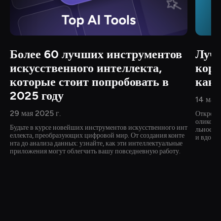
Более 60 лучших инструментов 
Луч
искусственного интеллекта, 
корп
которые стоит попробовать в 
как 
2025 году
14 мая 
29 мая 2025 г.
Откройт
оликов и
Будьте в курсе новейших инструментов искусственного инт
льное ви
еллекта, преобразующих цифровой мир. От создания конте
и вдохн
нта до анализа данных: узнайте, как эти интеллектуальные 
приложения могут облегчить вашу повседневную работу.