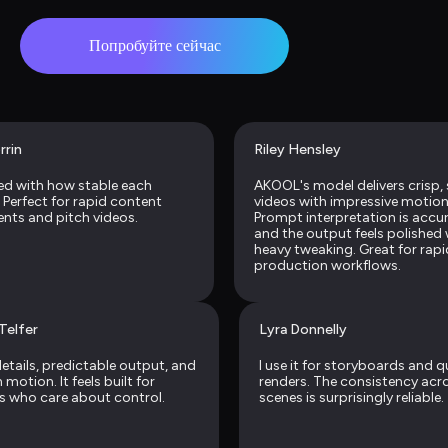
Попробуйте сейчас
rrin
Riley Hensley
d with how stable each 
AKOOL's model delivers crisp, 
 Perfect for rapid content 
videos with impressive motion 
nts and pitch videos.
Prompt interpretation is accura
and the output feels polished 
heavy tweaking. Great for rapid
production workflows.
Telfer
Lyra Donnelly
etails, predictable output, and 
I use it for storyboards and qu
otion. It feels built for 
renders. The consistency acro
s who care about control.
scenes is surprisingly reliable.