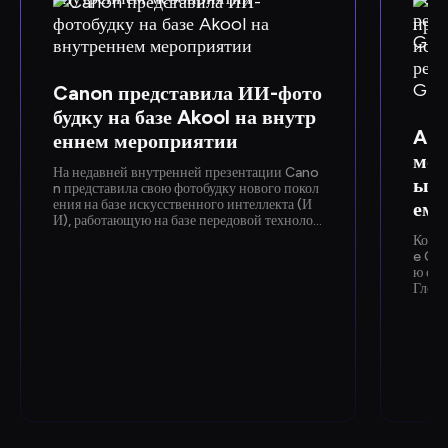
Canon представила ИИ-фото
будку на базе Akool на внутр
Ako
еннем мероприятии
мон
На недавней внутренней презентации Cano
ый 
n представила свою фотобудку нового покол
ения на базе искусственного интеллекта (И
еме
И), работающую на базе передовой технолог
ии Akool для замены лиц и генерации изобр
Компа
ажений. Эта функция, разработанная для мгн
e Clo
овенного персонализированного фотографи
ю соз
рования, позволила сотрудникам наглядно о
Глоба
знакомиться с новыми возможностями ИИ о
NVIDI
т Canon.
проде
отающ
уктур
ентов
образ
й с п
о тра