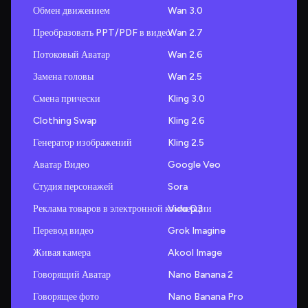
Обмен движением
Wan 3.0
Преобразовать PPT/PDF в видео.
Wan 2.7
Потоковый Аватар
Wan 2.6
Замена головы
Wan 2.5
Смена прически
Kling 3.0
Clothing Swap
Kling 2.6
Генератор изображений
Kling 2.5
Аватар Видео
Google Veo
Студия персонажей
Sora
Реклама товаров в электронной коммерции
Vidu Q3
Перевод видео
Grok Imagine
Живая камера
Akool Image
Говорящий Аватар
Nano Banana 2
Говорящее фото
Nano Banana Pro