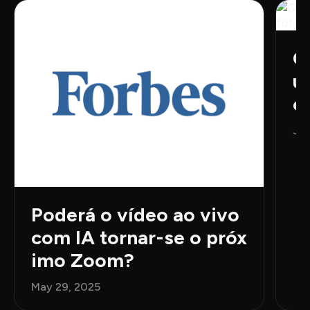
Q
u
o
e
Jun
Poderá o vídeo ao vivo 
com IA tornar-se o próx
imo Zoom?
May 29, 2025