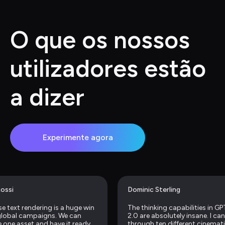
O que os nossos 
utilizadores estão 
a dizer
Experimente agora
ossi
Dominic Sterling
e text rendering is a huge win 
The thinking capabilities in GP
global campaigns. We can 
2.0 are absolutely insane. I can 
 one asset and have it ready 
through ten different cinemati