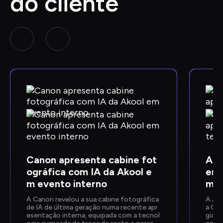
do cliente
Canon apresenta cabine fot
Ako
ográfica com IA da Akool e
ent
m evento interno
mpo
A Canon revelou a sua cabine fotográfica 
A AKO
de IA de última geração numa recente apr
a Goo
esentação interna, equipada com a tecnol
gia d