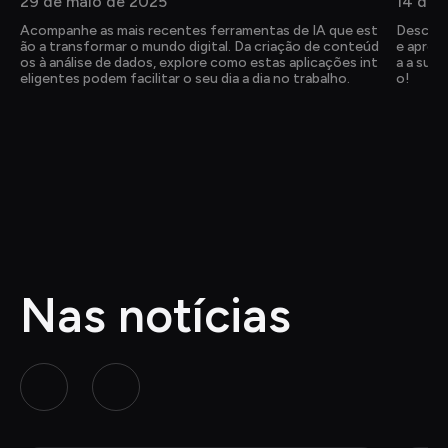
29 de maio de 2025
14 de 
Acompanhe as mais recentes ferramentas de IA que est
Descubr
ão a transformar o mundo digital. Da criação de conteúd
e aprend
os à análise de dados, explore como estas aplicações int
a a sua 
eligentes podem facilitar o seu dia a dia no trabalho.
o!
Nas notícias