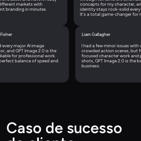
different markets with 
concepts for my character, an
nt branding in minutes.
identity stays rock-solid every 
It's a total game-changer for 
agency's workflow.
 Fisher
Liam Gallagher
ed every major AI image 
I had a few minor issues with v
or, and GPT Image 2.0 is the 
crowded action scenes, but fo
iable for professional work. 
focused character work and 
e perfect balance of speed and 
shots, GPT Image 2.0 is the bes
business.
Caso de sucesso 