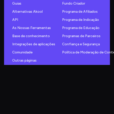
Guias
Fundo Criador
Alternativas Akool
Programa de Afiliados
API
Programa de Indicação
As Nossas Ferramentas
Programa de Educação
Base de conhecimento
Programas de Parceiros
Integrações de aplicações
Confiança e Segurança
Comunidade
Política de Moderação de Con
Outras páginas