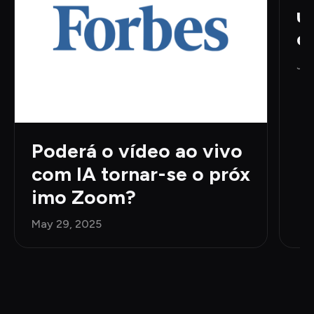
u
o
e
Jun
Poderá o vídeo ao vivo 
com IA tornar-se o próx
imo Zoom?
May 29, 2025