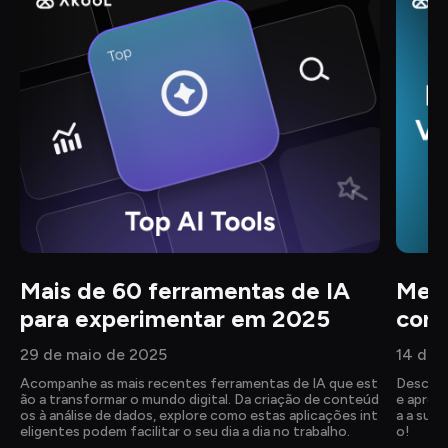
Mais de 60 ferramentas de IA 
Melh
para experimentar em 2025
corp
29 de maio de 2025
14 de 
Acompanhe as mais recentes ferramentas de IA que est
Descubr
ão a transformar o mundo digital. Da criação de conteúd
e aprend
os à análise de dados, explore como estas aplicações int
a a sua 
eligentes podem facilitar o seu dia a dia no trabalho.
o!