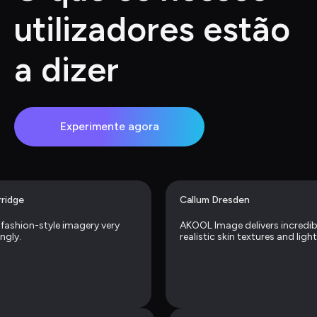
utilizadores estão 
a dizer
Experimente agora
rridge
Callum Dresden
fashion-style imagery very 
AKOOL Image delivers incredibl
ngly.
realistic skin textures and light