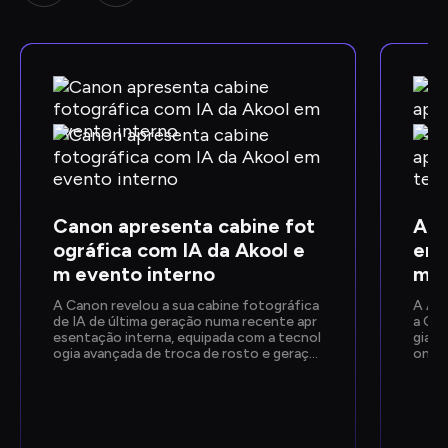
Canon apresenta cabine fot
Ako
ográfica com IA da Akool e
ent
m evento interno
mpo
A Canon revelou a sua cabine fotográfica 
A AKO
de IA de última geração numa recente apr
a Goo
esentação interna, equipada com a tecnol
gia d
ogia avançada de troca de rosto e geraçã
onfer
o de imagens da Akool. Concebida para pr
a NVI
oporcionar experiências fotográficas inst
trou 
antâneas e personalizadas, a ativação pro
onado
porcionou aos colaboradores uma pré-vis
as fe
ualização prática das próximas funcionalid
e Cl