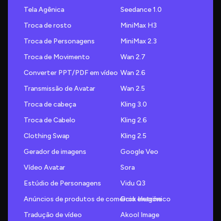
Tela Agênica
Seedance 1.0
Troca de rosto
MiniMax H3
Troca de Personagens
MiniMax 2.3
Troca de Movimento
Wan 2.7
Converter PPT/PDF em vídeo
Wan 2.6
Transmissão de Avatar
Wan 2.5
Troca de cabeça
Kling 3.0
Troca de Cabelo
Kling 2.6
Clothing Swap
Kling 2.5
Gerador de imagens
Google Veo
Vídeo Avatar
Sora
Estúdio de Personagens
Vidu Q3
Anúncios de produtos de comércio eletrónico
Grok Imagine
Tradução de vídeo
Akool Image