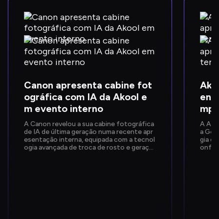
Canon apresenta cabine fot
Ako
ográfica com IA da Akool e
ent
m evento interno
mpo
A Canon revelou a sua cabine fotográfica 
A AKO
de IA de última geração numa recente apr
a Goo
esentação interna, equipada com a tecnol
gia de
ogia avançada de troca de rosto e geraçã
onfer
o de imagens da Akool. Concebida para pr
a NVI
oporcionar experiências fotográficas inst
trou 
antâneas e personalizadas, a ativação pro
onados
porcionou aos colaboradores uma pré-vis
as fe
ualização prática das próximas funcionalid
e Clo
ades de IA da Canon.
mo as
ores 
mpo re