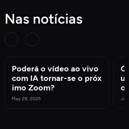
Nas notícias
Poderá o vídeo ao vivo 
Qu
com IA tornar-se o próx
un
imo Zoom?
o 
e
May 29, 2025
Jun