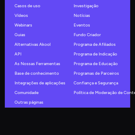
Casos de uso
Investigação
Vídeos
Notícias
Webinars
Eventos
Guias
Fundo Criador
Alternativas Akool
Programa de Afiliados
API
Programa de Indicação
As Nossas Ferramentas
Programa de Educação
Base de conhecimento
Programas de Parceiros
Integrações de aplicações
Confiança e Segurança
Comunidade
Política de Moderação de Con
Outras páginas