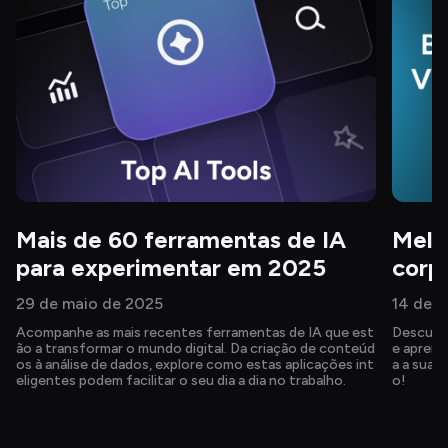
Mais de 60 ferramentas de IA 
Melh
para experimentar em 2025
corp
29 de maio de 2025
14 de 
Acompanhe as mais recentes ferramentas de IA que est
Descubra
ão a transformar o mundo digital. Da criação de conteúd
e aprend
os à análise de dados, explore como estas aplicações int
a a sua m
eligentes podem facilitar o seu dia a dia no trabalho.
o!