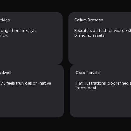
rridge
Callum Dresden
trong at brand-style 
Recraft is perfect for vector-st
ncy.
branding assets.
ldwell
Cass Torvald
V3 feels truly design-native.
Flat illustrations look refined 
intentional.