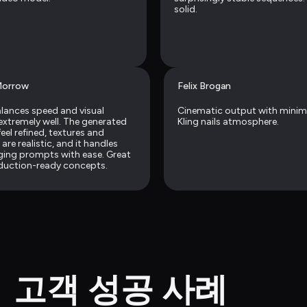
solid.
Morrow
Felix Brogan
alances speed and visual 
Cinematic output with minimal
 extremely well. The generated 
Kling nails atmosphere.
eel refined, textures and 
 are realistic, and it handles 
ging prompts with ease. Great 
duction-ready concepts.
고객 성공 사례