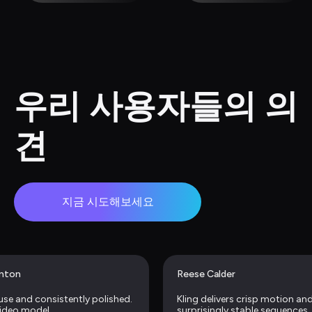
우리 사용자들의 의
견
지금 시도해보세요
anton
Reese Calder
use and consistently polished. 
Kling delivers crisp motion and
video model.
surprisingly stable sequences. R