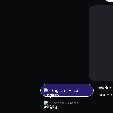
Welcom
English - Alice
soundi
French - Pierre