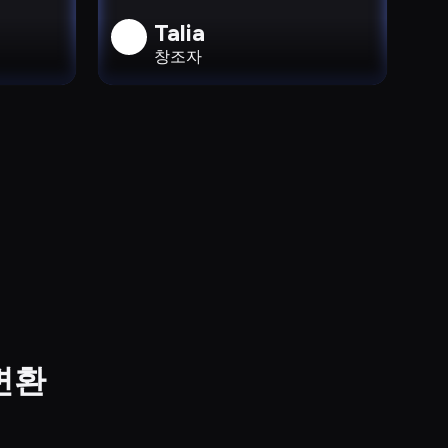
Talia
창조자
변환