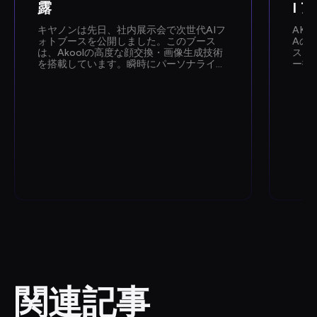
露
I 
キヤノンは先日、社内展示会で次世代AIフ
AKO
ォトブースを公開しました。このブース
Aの
は、Akoolの高度な顔交換・画像生成技術
ス（
を搭載しています。瞬時にパーソナライズ
ー技
された写真撮影体験を提供することを目的
ストレ
として設計されたこのブースでは、社員が
ケー
キヤノンの今後のAI機能を実際に体験する
なA
機会が設けられました。
が、
おけ
変革
関連記事