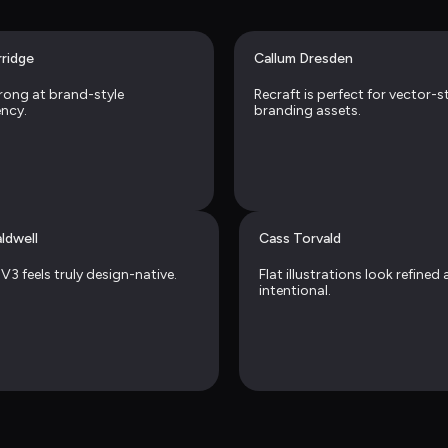
rridge
Callum Dresden
trong at brand-style 
Recraft is perfect for vector-st
ncy.
branding assets.
ldwell
Cass Torvald
V3 feels truly design-native.
Flat illustrations look refined 
intentional.