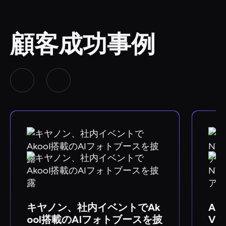
顧客成功事例
キヤノン、社内イベントでAk
Ako
ool搭載のAIフォトブースを披
VI