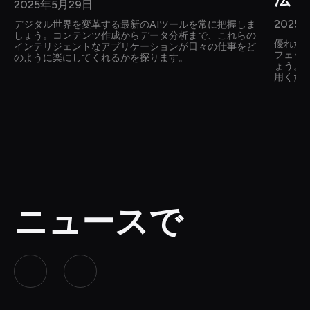
2025年5月29日
2025
デジタル世界を変革する最新のAIツールを常に把握しま
しょう。コンテンツ作成からデータ分析まで、これらの
優れた
インテリジェントなアプリケーションが日々の仕事をど
フェッ
のように楽にしてくれるかを探ります。
ょう。
用くだ
ニュースで