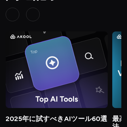
2025年に試すべきAIツール60選
最高
法