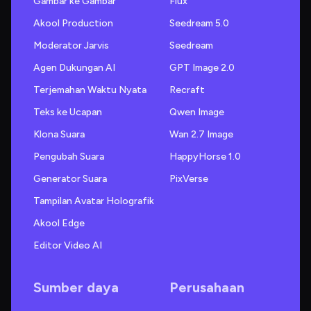
Gambar ke Gambar
Flux
Akool Production
Seedream 5.0
Moderator Jarvis
Seedream
Agen Dukungan AI
GPT Image 2.0
Terjemahan Waktu Nyata
Recraft
Teks ke Ucapan
Qwen Image
Klona Suara
Wan 2.7 Image
Pengubah Suara
HappyHorse 1.0
Generator Suara
PixVerse
Tampilan Avatar Holografik
Akool Edge
Editor Video AI
Sumber daya
Perusahaan