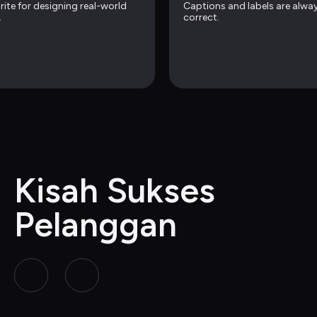
rite for designing real-world 
Captions and labels are alway
.
correct.
Kisah Sukses 
Pelanggan