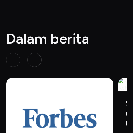
Dalam berita
S
a
u