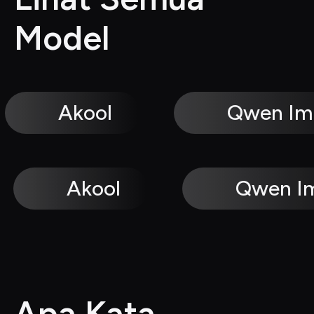
Model
Akool
Qwen Im
Akool
Qwen I
Apa Kata 