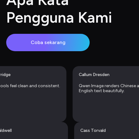
Pengguna Kami
Coba sekarang
rridge
Callum Dresden
tools feel clean and consistent.
Qwen Image renders Chinese a
English text beautifully.
ldwell
Cass Torvald