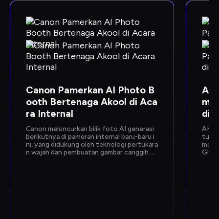
Canon Pamerkan AI Photo B
Ako
ooth Bertenaga Akool di Aca
mer
ra Internal
di 
Canon meluncurkan bilik foto AI generasi 
AKOO
berikutnya di pameran internal baru-baru i
tuk m
ni, yang didukung oleh teknologi pertukara
me ya
n wajah dan pembuatan gambar canggih da
Globa
ri Akool. Dirancang untuk memberikan pen
ng in
galaman foto yang instan dan personal, ak
l—yan
tivasi ini memberi karyawan kesempatan u
le Cl
ntuk melihat langsung kemampuan AI Can
kat 
on yang akan datang.
a per
ungan