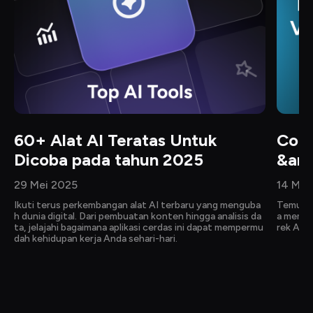
60+ Alat AI Teratas Untuk 
Cont
Dicoba pada tahun 2025
&am
29 Mei 2025
14 Mei
Ikuti terus perkembangan alat AI terbaru yang menguba
Temukan
h dunia digital. Dari pembuatan konten hingga analisis da
a membu
ta, jelajahi bagaimana aplikasi cerdas ini dapat mempermu
rek Anda
dah kehidupan kerja Anda sehari-hari.