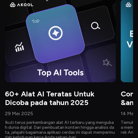
60+ Alat AI Teratas Untuk 
Cont
Dicoba pada tahun 2025
&amp
29 Mei 2025
14 Mei
Ikuti terus perkembangan alat AI terbaru yang menguba
Temukan 
h dunia digital. Dari pembuatan konten hingga analisis da
a membua
ta, jelajahi bagaimana aplikasi cerdas ini dapat mempermu
rek Anda.
dah kehidupan kerja Anda sehari-hari.