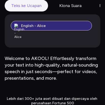
Teks ke Ucapan
Klona Suara
Pe
English - Alice
Welcome to AKOOL! Effortlessly transform 
your text into high-quality, natural-sounding 
speech in just seconds—perfect for videos, 
presentations, and more.
Lebih dari 300+ juta aset dibuat dan dipercaya oleh 
perusahaan Fortune 500