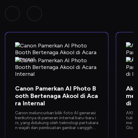
Canon Pamerkan AI Photo B
Ako
ooth Bertenaga Akool di Aca
merk
ra Internal
di 
Canon meluncurkan bilik foto AI generasi 
AKOOL
berikutnya di pameran internal baru-baru i
tuk me
ni, yang didukung oleh teknologi pertukara
me ya
n wajah dan pembuatan gambar canggih da
Globa
ri Akool. Dirancang untuk memberikan pen
ng in
galaman foto yang instan dan personal, ak
l—yan