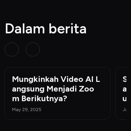
Dalam berita
Mungkinkah Video AI L
Sa
angsung Menjadi Zoo
a
m Berikutnya?
us
May 29, 2025
Jun