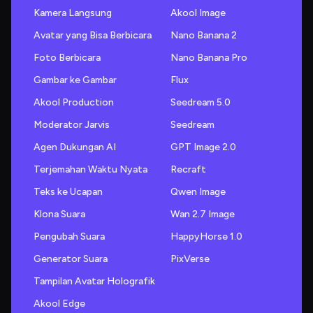
Kamera Langsung
Akool Image
Avatar yang Bisa Berbicara
Nano Banana 2
Foto Berbicara
Nano Banana Pro
Gambar ke Gambar
Flux
Akool Production
Seedream 5.0
Moderator Jarvis
Seedream
Agen Dukungan AI
GPT Image 2.0
Terjemahan Waktu Nyata
Recraft
Teks ke Ucapan
Qwen Image
Klona Suara
Wan 2.7 Image
Pengubah Suara
HappyHorse 1.0
Generator Suara
PixVerse
Tampilan Avatar Holografik
Akool Edge