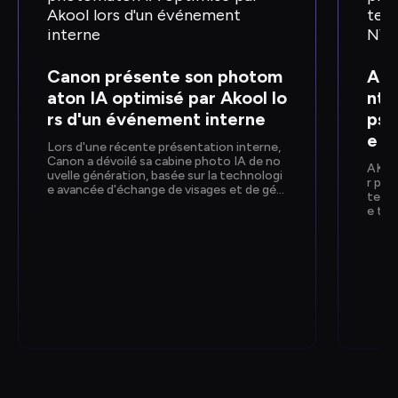
Canon présente son photom
Ako
aton IA optimisé par Akool lo
nte
rs d'un événement interne
ps 
e N
Lors d'une récente présentation interne, 
Canon a dévoilé sa cabine photo IA de no
AKOOL
uvelle génération, basée sur la technologi
r pré
e avancée d'échange de visages et de gén
temps
ération d'images d'Akool. Conçue pour of
e te
frir des expériences photo instantanées e
IA. C
t personnalisées, cette démonstration a 
ré co
permis aux employés de découvrir en avan
nfras
t-première les futures fonctionnalités d'I
avanc
A de Canon.
ormer
ragis
viron
el.