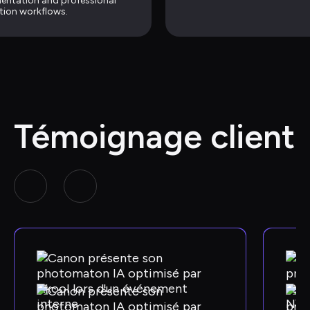
entation and professional 
ion workflows.
Témoignage client