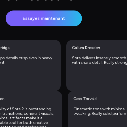
Essayez maintenant
rridge
Callum Dresden
ps details crisp even in heavy 
Sora delivers insanely smooth
nt.
with sharp detail. Really strong
den
Cass Torvald
lity of Sora 2 is outstanding. 
Cinematic tone with minimal 
transitions, coherent visuals, 
tweaking. Really solid perfor
imal artifacts make it a 
ble tool for both creative 