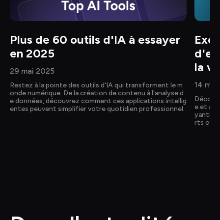
Plus de 60 outils d'IA à essayer 
Exem
en 2025
d'en
la v
29 mai 2025
14 mai
Restez à la pointe des outils d'IA qui transforment le m
onde numérique. De la création de contenu à l'analyse d
Découvre
e données, découvrez comment ces applications intellig
e et app
entes peuvent simplifier votre quotidien professionnel.
yante p
rts et d'