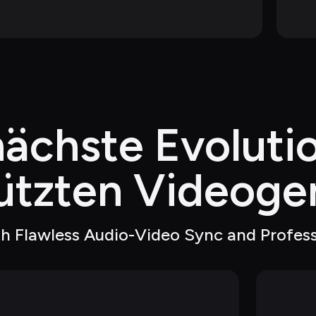
nächste Evoluti
tützten Videoge
th Flawless Audio-Video Sync and Profes