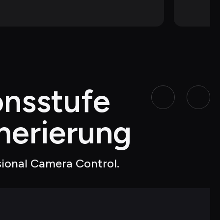
onsstufe 
nerierung
sional Camera Control.