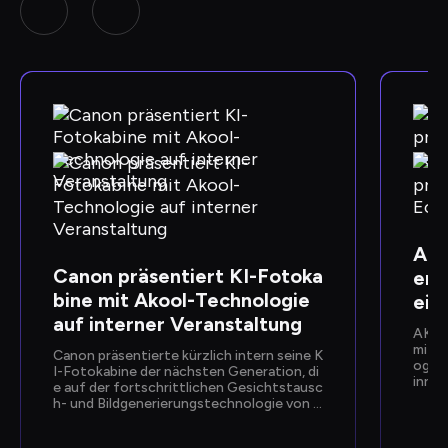
Ako
Canon präsentiert KI-Fotoka
ent
bine mit Akool-Technologie 
eit
auf interner Veranstaltung
AKOOL
mit G
Canon präsentierte kürzlich intern seine K
ogy 
I-Fotokabine der nächsten Generation, di
innov
e auf der fortschrittlichen Gesichtstausc
Die L
h- und Bildgenerierungstechnologie von A
atare
kool basiert. Die Präsentation, die soforti
baren
ge, personalisierte Fotoerlebnisse ermögli
hen K