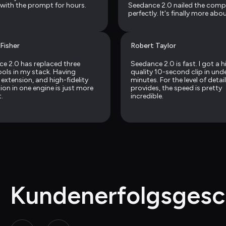
 with the prompt for hours.
Seedance 2.0 nailed the compo
perfectly. It's finally more abou
directing than just prompting
 Fisher
Robert Taylor
e 2.0 has replaced three 
Seedance 2.0 is fast. I got a h
ools in my stack. Having 
quality 10-second clip in unde
 extension, and high-fidelity 
minutes. For the level of detail 
ion in one engine is just more 
provides, the speed is pretty 
t.
incredible.
Kundenerfolgsgesc