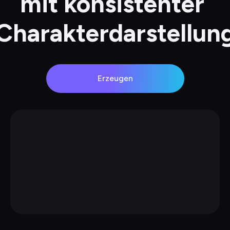
mit konsistenter 
Charakterdarstellun
Erzeugen