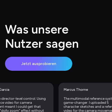
Was unsere 
Nutzer sagen
Jetzt ausprobieren
 Garcia
Marcus Thorne
e director-level control. Using 
The multimodal reference syste
nce video for camera 
game-changer. I uploaded 5 
t meant I could get that 
character sketches and a refer
 "dolly zoom" effect without 
video for the camera movemen