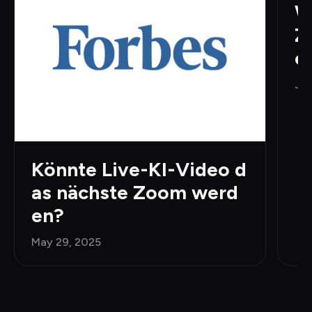
W
Z
e
Jun
Könnte Live-KI-Video d
as nächste Zoom werd
en?
May 29, 2025