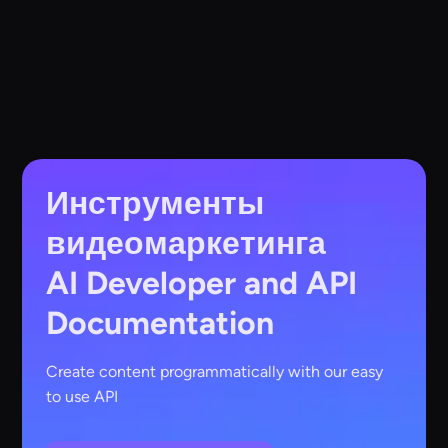
Инструменты
видеомаркетинга
AI
Developer and API
Documentation
Create content programmatically with our easy
to use API