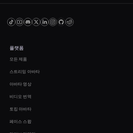
such as color correction and motion tracking.
This allows you to produce high-quality videos
more efficiently, freeing up time for other
creative tasks.
플랫폼
모든 제품
스트리밍 아바타
아바타 영상
비디오 번역
토킹 아바타
페이스 스왑