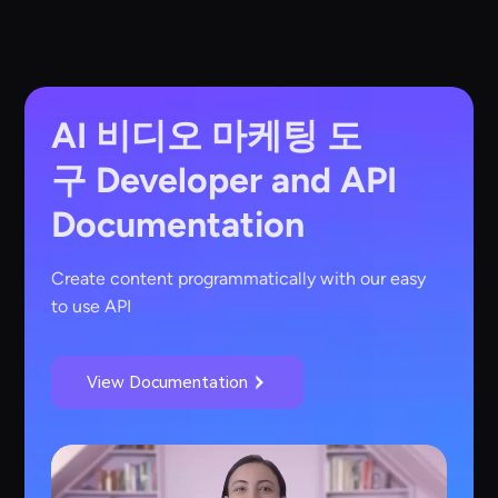
AI 비디오 마케팅 도
구
Developer and API
Documentation
Create content programmatically with our easy
to use API
View Documentation