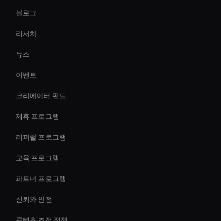
블로그
Ai Avatar For Customer Service
리서치
Ai Avatar For Video Calls
뉴스
Virtual Assistant For Business
이벤트
Self-Learning Ai Avatar
크리에이터 펀드
Live Ai Presenter
제휴 프로그램
리퍼럴 프로그램
교육 프로그램
파트너 프로그램
신뢰와 안전
콘텐츠 조정 정책