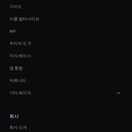
가이드
아쿨 얼터너티브
API
우리의 도구
지식 베이스
앱 통합
커뮤니티
기타 페이지
Virtual Spokesperson For Branding
회사
Live Ai Avatar
회사 소개
Ai Avatar For Business