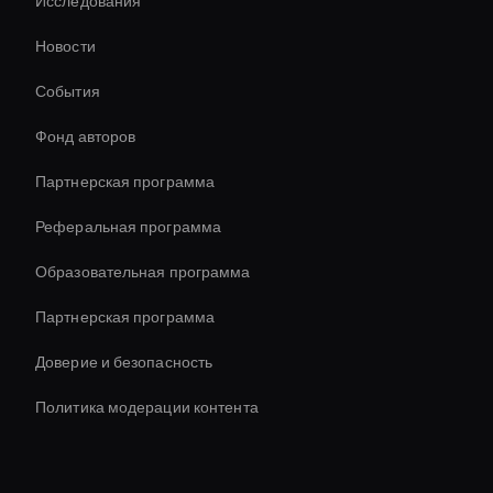
Исследования
Holographic Virtual Assistant
Новости
Decision-Making Ai Avatar
События
Ai Avatar For Video Calls
Фонд авторов
Interactive Digital Assistant
Партнерская программа
Реферальная программа
Образовательная программа
Партнерская программа
Доверие и безопасность
Политика модерации контента