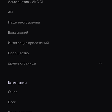
Альтернативы AKOOL
API
Наши инструменты
База знаний
Интеграция приложений
Сообщество
Другие страницы
Real-Time Ai Avatar
Компания
Передача стиля видео AI
О нас
Streaming Ai Avatar For Youtube
Блог
Ai Avatar For E-Commerce