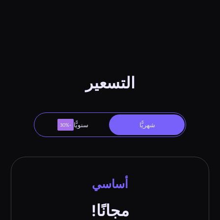
التسعير
شهريًّا
سنويًّا
-30%
أساسي
مجانًا!