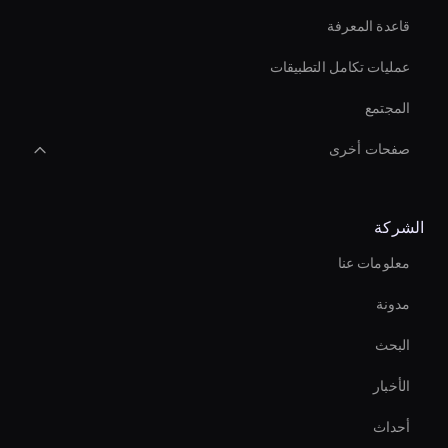
قاعدة المعرفة
عمليات تكامل التطبيقات
المجتمع
صفحات أخرى
Augmented Reality Avatar
الشركة
Live Video Avatar
معلومات عنا
Interactive Ai Assistant For Websites
مدونة
Intelligent Virtual Agent
البحث
Entertainment Ai Avatar
الأخبار
Virtual Reality Avatar
أحداث
Ai Avatar For Customer Service