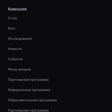
Компания
Редактор спортивных видео с искусственным
интеллектом
О нас
Соотношение сторон видео AI
Блог
Передача стиля видео AI
Исследования
Ai Avatar For Zoom Meetings
Новости
Инструмент для раскрашивания видео AI
События
Hr Ai Avatar
Фонд авторов
Conversational Ai Avatar
Партнерская программа
Реферальная программа
Образовательная программа
Партнерская программа