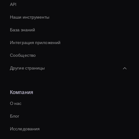
API
Наши инструменты
База знаний
Интеграция приложений
Сообщество
Другие страницы
Ai-Powered Digital Assistant
Компания
Virtual Assistant For Business
О нас
Virtual Camera Ai
Блог
conversational ai avatar
Исследования
Best Real-Time Ai Avatar Software