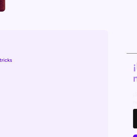
tricks
¡
n