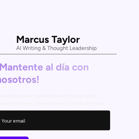
Marcus Taylor
AI Writing & Thought Leadership
¡Mantente al día con
nosotros!
Suscríbase para mantenerse informado sobre
uevos consejos, procedimientos, noticias y más!