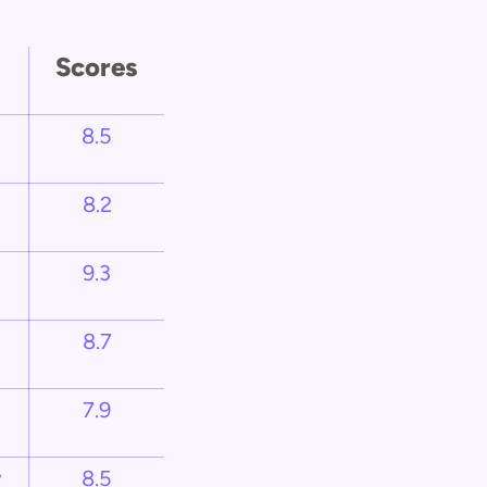
Scores
8.5
8.2
9.3
8.7
7.9
y
8.5