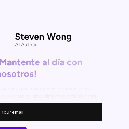
Steven Wong
AI Author
¡Mantente al día con
nosotros!
Suscríbase para mantenerse informado sobre
uevos consejos, procedimientos, noticias y más!