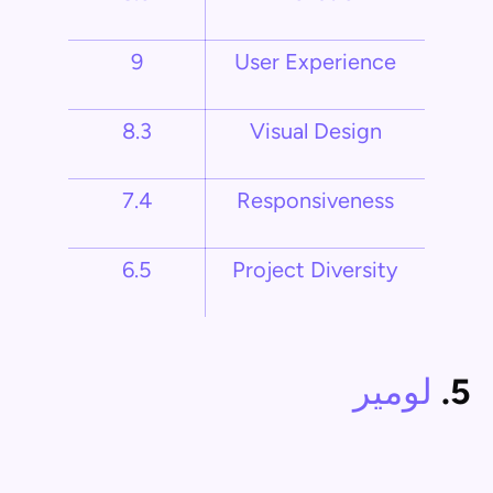
9
User Experience
8.3
Visual Design
7.4
Responsiveness
6.5
Project Diversity
5.
لومير