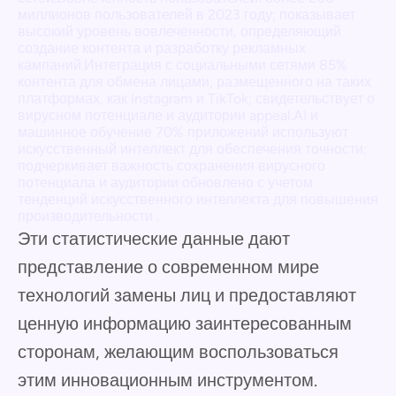
миллионов пользователей в 2023 году; показывает
высокий уровень вовлеченности, определяющий
создание контента и разработку рекламных
кампаний.Интеграция с социальными сетями 85%
контента для обмена лицами, размещенного на таких
платформах, как Instagram и TikTok; свидетельствует о
вирусном потенциале и аудитории appeal.AI и
машинное обучение 70% приложений используют
искусственный интеллект для обеспечения точности;
подчеркивает важность сохранения вирусного
потенциала и аудитории обновлено с учетом
тенденций искусственного интеллекта для повышения
производительности .
Эти статистические данные дают
представление о современном мире
технологий замены лиц и предоставляют
ценную информацию заинтересованным
сторонам, желающим воспользоваться
этим инновационным инструментом.