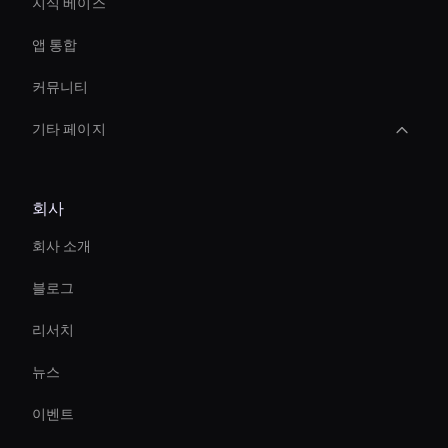
지식 베이스
앱 통합
커뮤니티
기타 페이지
Interactive Digital Assistant
회사
Interactive Product Demo Ai
회사 소개
Zoom Ai Avatar
블로그
Smart Ai Avatar
리서치
Holographic Virtual Assistant
뉴스
Virtual Camera Ai
이벤트
Live Streaming Avatar