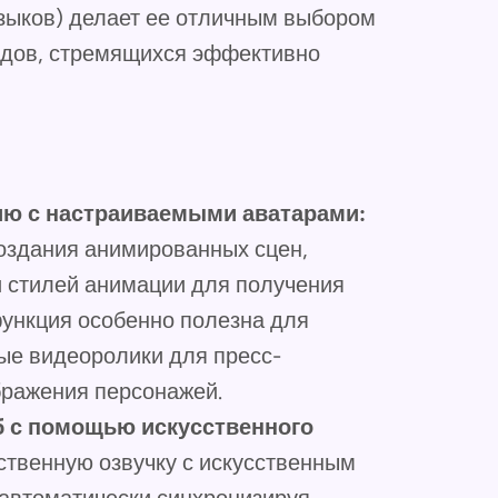
языков) делает ее отличным выбором
ндов, стремящихся эффективно
ию с настраиваемыми аватарами:
создания анимированных сцен,
и стилей анимации для получения
функция особенно полезна для
ые видеоролики для пресс-
бражения персонажей.
б с помощью искусственного
ственную озвучку с искусственным