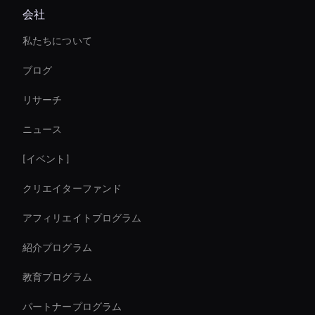
会社
音声をビデオに変換
私たちについて
Personalized Ai Avatar For Online Learning
ブログ
Live Ai Presenter
リサーチ
Interactive Product Demo Ai
ニュース
Digital Twin For Meetings
[イベント]
Zoom Ai Avatar
クリエイターファンド
Interactive Hologram
アフィリエイトプログラム
紹介プログラム
教育プログラム
パートナープログラム