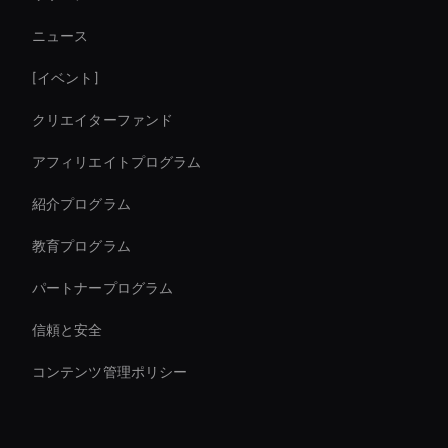
Ai Agent For Automation
ニュース
interactive hologram
[イベント]
Ai Avatar For Marketing
クリエイターファンド
Zoom Ai Avatar
アフィリエイトプログラム
紹介プログラム
教育プログラム
パートナープログラム
信頼と安全
コンテンツ管理ポリシー