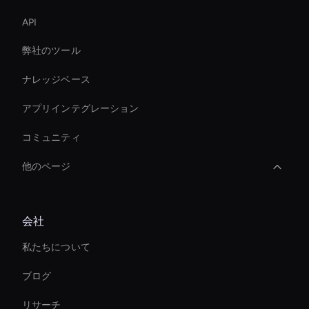
API
弊社のツール
ナレッジベース
アプリインテグレーション
コミュニティ
他のページ
AI ビデオクリップエディター
会社
AI ビデオエフェクトツール
私たちについて
Live Streaming Avatar
ブログ
AI ビデオカラー化ツール
リサーチ