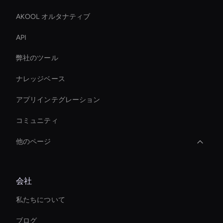
AKOOL オルタナティブ
API
弊社のツール
ナレッジベース
アプリインテグレーション
コミュニティ
他のページ
How To Create A Live Ai Avatar
会社
Virtual Reality Avatar
私たちについて
Intelligent Virtual Agent
ブログ