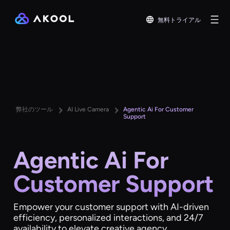
無料トライアル
弊社のツール
AI Live Camera
Agentic Ai For Customer
Support
Agentic Ai For
Customer Support
Empower your customer support with AI-driven
efficiency, personalized interactions, and 24/7
availability to elevate creative agency