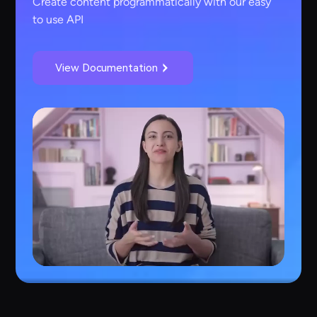
Create content programmatically with our easy
to use API
View Documentation