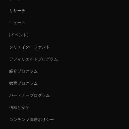
Decision-Making Ai Avatar
リサーチ
Create Digital Human For Marketing Campaigns
ニュース
Real-Time Ai Avatar
[イベント]
Virtual Assistant For Business
クリエイターファンド
Enterprise Solutions For Ai Avatars
アフィリエイトプログラム
紹介プログラム
教育プログラム
パートナープログラム
信頼と安全
コンテンツ管理ポリシー