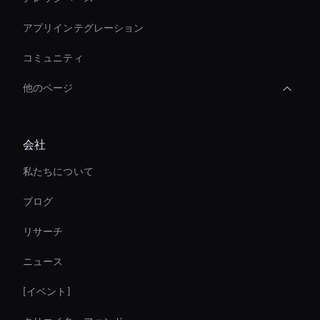
アプリインテグレーション
コミュニティ
他のページ
Holographic Display Ai
会社
AI ビデオクロッピングツール
私たちについて
How To Create A Live Ai Avatar
ブログ
Personalized Ai Avatar For Online Learning
リサーチ
Custom Ai Avatar Development
ニュース
AI ビデオトランジションメーカー
[イベント]
AI ビデオ背景リムーバー