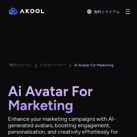
無料トライアル
弊社のツール
ビデオアバター
Ai Avatar For Marketing
Ai Avatar For
Marketing
Enhance your marketing campaigns with AI-
generated avatars, boosting engagement,
personalization, and creativity effortlessly for