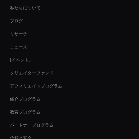
私たちについて
AI ビデオオブジェクトリムーバー
ブログ
AI ビデオチャットボットソリューション
リサーチ
AI による動画の強化
ニュース
Agentic Ai For Customer Support
[イベント]
eコマームの売り上げを即座に増やす
クリエイターファンド
AI ビデオメーカーデモ
アフィリエイトプログラム
紹介プログラム
教育プログラム
パートナープログラム
信頼と安全