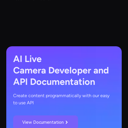
AI Live
Camera
Developer and
API Documentation
Create content programmatically with our easy
to use API
View Documentation