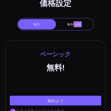
価格設定
毎月
毎年
-30%
ベーシック
無料!
始めよう