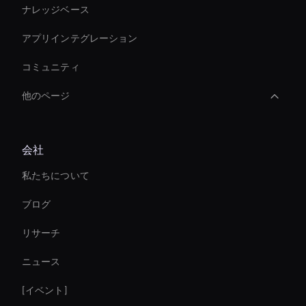
ナレッジベース
アプリインテグレーション
コミュニティ
他のページ
Real-Time Virtual Human
会社
Virtual Camera Ai
私たちについて
Entertainment Ai Avatar
ブログ
Enterprise Ai Avatar Solutions
リサーチ
Virtual Events Ai Avatar
ニュース
Ai Agent For Automation
[イベント]
Ai Avatar For Corporate