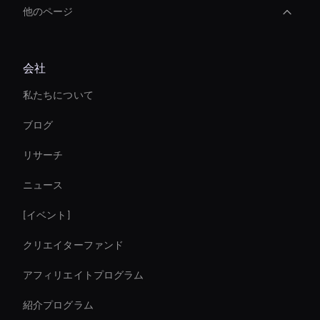
他のページ
Agentic Ai For Customer Support
会社
Ai Avatar For Training
私たちについて
Enterprise Solutions For Ai Avatars
ブログ
Virtual Camera Ai
リサーチ
AI ビデオミームジェネレーター
ニュース
Interactive Product Demo Ai
[イベント]
AI ビデオノイズ除去ツール
クリエイターファンド
AI アバターを瞬時に作成
アフィリエイトプログラム
紹介プログラム