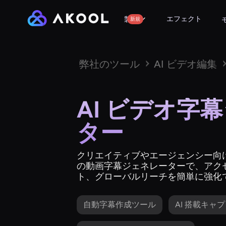
エフェクト
製品
新規
弊社のツール
AI ビデオ編集
AI ビデオ字
ター
クリエイティブやエージェンシー向け
の動画字幕ジェネレーターで、アク
ト、グローバルリーチを簡単に強化
自動字幕作成ツール
AI 搭載キャ