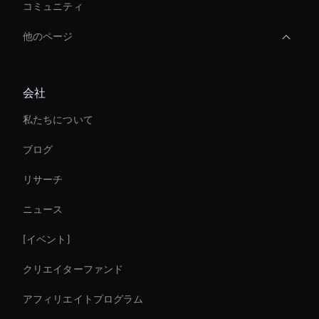
コミュニティ
他のページ
Ai Avatar For Training
会社
Interactive Digital Assistant
私たちについて
Financial Services Ai Avatar
ブログ
Smart Ai Avatar
リサーチ
Interactive Product Demo Ai
ニュース
Holographic Avatar For Retail Stores
[イベント]
Custom Ai Avatar Development
クリエイターファンド
Ai Avatar Live Chat
アフィリエイトプログラム