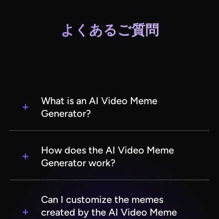
よくあるご質問
What is an AI Video Meme
Generator?
An AI Video Meme Generator is a tool that
leverages artificial intelligence to create
How does the AI Video Meme
humorous and engaging video memes. It
Generator work?
simplifies the process by automatically
generating video content with witty captions,
The AI Video Meme Generator uses machine
making it easier for users to produce viral
learning algorithms to analyze video clips and
Can I customize the memes
content quickly.
generate relevant captions or edits. Users can
created by the AI Video Meme