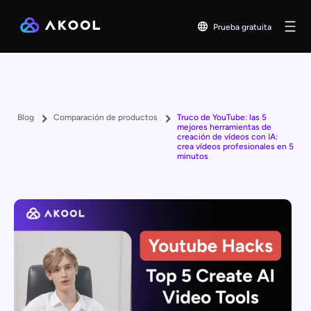
Prueba gratuita
Blog
Comparación de productos
Truco de YouTube: las 5
mejores herramientas de
creación de vídeos con IA:
crea vídeos profesionales en 5
minutos