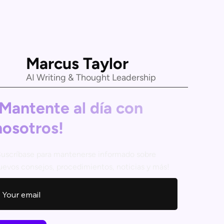
Marcus Taylor
AI Writing & Thought Leadership
¡Mantente al día con
nosotros!
Suscríbase para mantenerse informado sobre
uevos consejos, procedimientos, noticias y más!