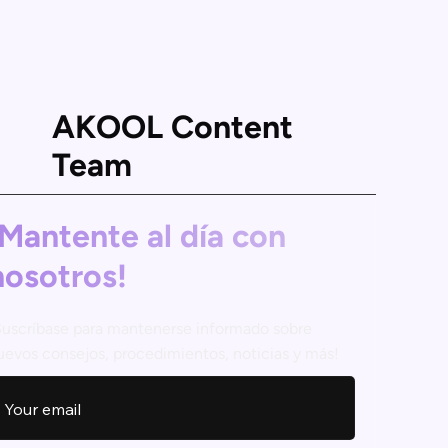
AKOOL Content
Team
¡Mantente al día con
nosotros!
Suscríbase para mantenerse informado sobre
uevos consejos, procedimientos, noticias y más!