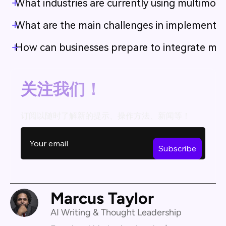
What industries are currently using multimoda
What are the main challenges in implementin
How can businesses prepare to integrate mul
关注我们！
订阅以随时了解新的提示、操作方法、新闻等！
Marcus Taylor
AI Writing & Thought Leadership