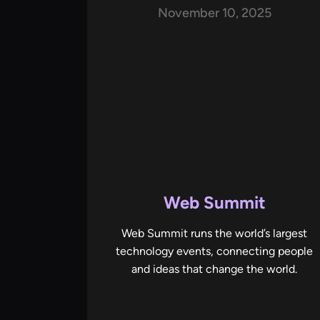
November 10, 2025
Web Summit
Web Summit runs the world’s largest
technology events, connecting people
and ideas that change the world.