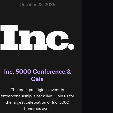
October 22, 2025
Inc. 5000 Conference &
Gala
The most prestigious event in
entrepreneurship is back live – join us for
the largest celebration of Inc. 5000
honorees ever.