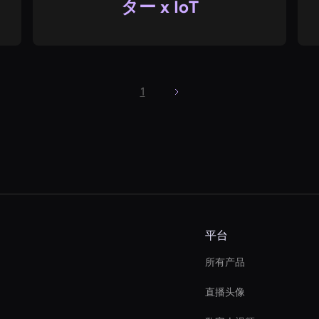
ター x IoT
1
平台
所有产品
直播头像