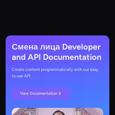
Смена лица
Developer
and API Documentation
Create content programmatically with our easy
to use API
View Documentation