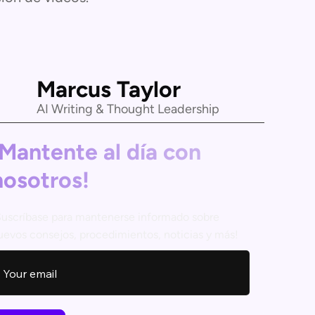
Marcus Taylor
AI Writing & Thought Leadership
¡Mantente al día con
nosotros!
Suscríbase para mantenerse informado sobre
uevos consejos, procedimientos, noticias y más!