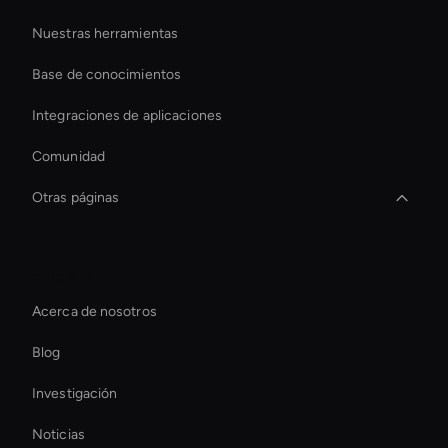
Nuestras herramientas
Base de conocimientos
Integraciones de aplicaciones
Comunidad
Otras páginas
How To Create A Live Ai Avatar
Empresa
Creador de transiciones de vídeo con IA
Acerca de nosotros
Real-Time Virtual Human
Blog
Live Streaming Avatar
Investigación
Interactive Product Demo Ai
Noticias
Herramienta estabilizadora de video AI