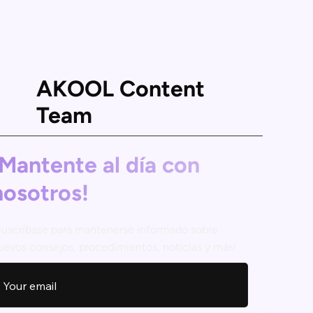
AKOOL Content
Team
¡Mantente al día con
nosotros!
Suscríbase para mantenerse informado sobre
uevos consejos, procedimientos, noticias y más!