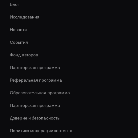
Блог
Ai Avatar In Retail
Исследования
Ai-Powered Digital Assistant
Новости
Генератор миниатюр видео с искусственным
интеллектом
События
Мгновенное создание аватаров ИИ
Фонд авторов
Live Video Avatar
Партнерская программа
Реферальная программа
Образовательная программа
Партнерская программа
Доверие и безопасность
Политика модерации контента