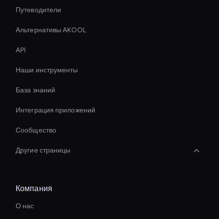
Путеводители
Альтернативы AKOOL
API
Наши инструменты
База знаний
Интеграция приложений
Сообщество
Другие страницы
Ai Avatar For Marketing
Компания
Средство для удаления видеообъектов AI
О нас
Real-Time Ai Avatar