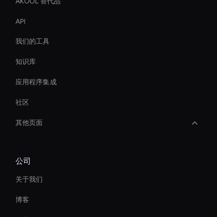
AKOOL 替代品
API
我们的工具
知识库
应用程序集成
社区
其他页面
Live Streaming Avatar
公司
Virtual Assistant For Business
关于我们
Decision-Making Ai Avatar
博客
Real-Time Virtual Human