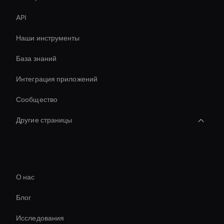
API
Наши инструменты
База знаний
Интеграция приложений
Сообщество
Другие страницы
Real-Time Ai Video
Компания
Соотношение сторон видео AI
О нас
Hr Ai Avatar
Блог
Создавайте обучающие видеоролики по ИИ
Исследования
How To Create A Live Ai Avatar