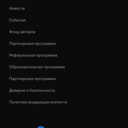
Новости
Инструмент для масштабирования видео с
искусственным интеллектом
События
Ai Avatar For Education
Фонд авторов
Virtual Assistant For Business
Партнерская программа
Реферальная программа
Образовательная программа
Партнерская программа
Доверие и безопасность
Политика модерации контента