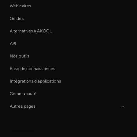
Webinaires
Guides
Alternatives à AKOOL
API
Nos outils
Base de connaissances
Intégrations d'applications
Communauté
Autres pages
Financial Services Ai Avatar
L'entreprise
Hologram Avatar