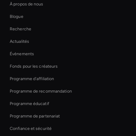
À propos de nous
Ai Avatar For Zoom Meetings
Blogue
Healthcare Ai Avatar
Recherche
3d Holographic Avatar
Actualités
Holographic Avatar For Retail Stores
Évènements
Transfert de style vidéo AI
Fonds pour les créateurs
Ai Avatar For Education
Programme d'affiliation
Programme de recommandation
Programme éducatif
Programme de partenariat
Confiance et sécurité