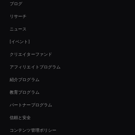
ブログ
Enterprise Solutions For Ai Avatars
リサーチ
Financial Services Ai Avatar
ニュース
Live Streaming Avatar
[イベント]
Virtual Events Ai Avatar
クリエイターファンド
Live Cam Ai Avatar
アフィリエイトプログラム
紹介プログラム
教育プログラム
パートナープログラム
信頼と安全
コンテンツ管理ポリシー