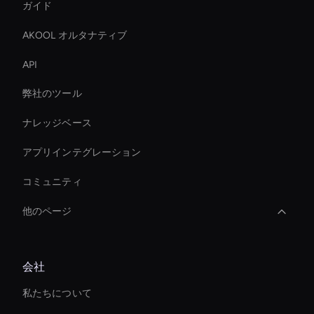
ガイド
AKOOL オルタナティブ
API
弊社のツール
ナレッジベース
アプリインテグレーション
コミュニティ
他のページ
Intelligent Virtual Agent
会社
Ai Avatar Live Chat
私たちについて
AI フェイススワップツール