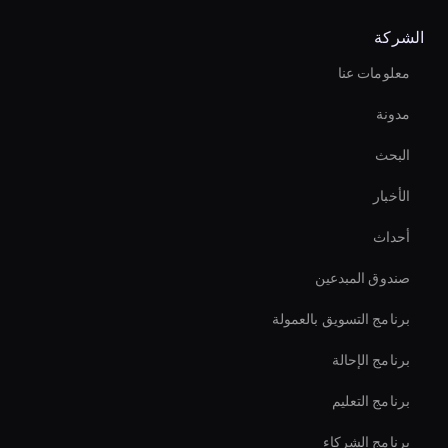
Hologram Avatar
الشركة
Live Cam Ai Avatar
معلومات عنا
Holographic Virtual Assistant
مدونة
Ai Avatar For Zoom Meetings
البحث
Best Real-Time Ai Avatar Software
الأخبار
حلول روبوت دردشة الفيديو بالذكاء الاصطناعي
أحداث
Virtual Events Ai Avatar
صندوق المبدعين
Holographic Avatar For Retail Stores
برنامج التسويق بالعمولة
برنامج الإحالة
برنامج التعليم
برنامج الشركاء